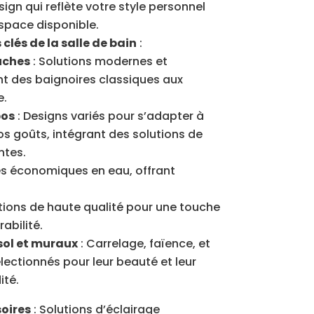
ign qui reflète votre style personnel
espace disponible.
clés de la salle de bain
:
uches
: Solutions modernes et
t des baignoires classiques aux
e.
bos
: Designs variés pour s’adapter à
os goûts, intégrant des solutions de
ntes.
s économiques en eau, offrant
itions de haute qualité pour une touche
abilité.
ol et muraux
: Carrelage, faïence, et
lectionnés pour leur beauté et leur
ité.
soires
: Solutions d’éclairage