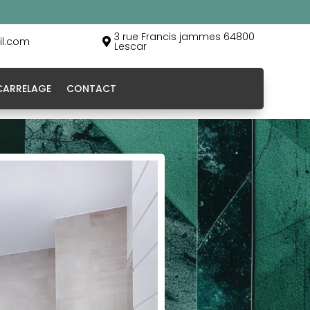
3 rue Francis jammes 64800
il.com

Lescar
CARRELAGE
CONTACT