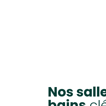
Nos sall
bains
cl