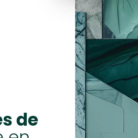
es de
é en