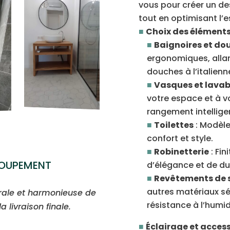
vous pour créer un des
tout en optimisant l’
Choix des éléments 
Baignoires et do
ergonomiques, allan
douches à l’italienn
Vasques et lava
votre espace et à v
rangement intellige
Toilettes
: Modèle
confort et style.
Robinetterie
: Fin
ROUPEMENT
d’élégance et de dur
Revêtements de s
autres matériaux sé
grale et harmonieuse de
résistance à l’humid
a livraison finale.
Éclairage et acces