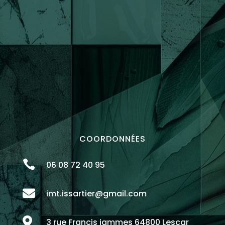
COORDONNÉES

06 08 72 40 95

imt.issartier@gmail.com

3 rue Francis jammes 64800 Lescar